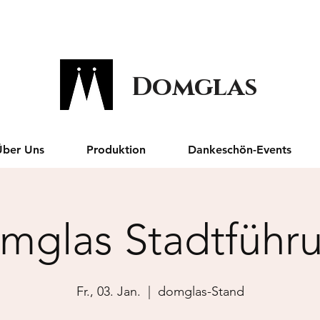
Domglas
Über Uns
Produktion
Dankeschön-Events
mglas Stadtführ
Fr., 03. Jan.
  |  
domglas-Stand