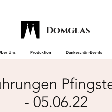
Domglas
Über Uns
Produktion
Dankeschön-Events
ührungen Pfingst
- 05.06.22